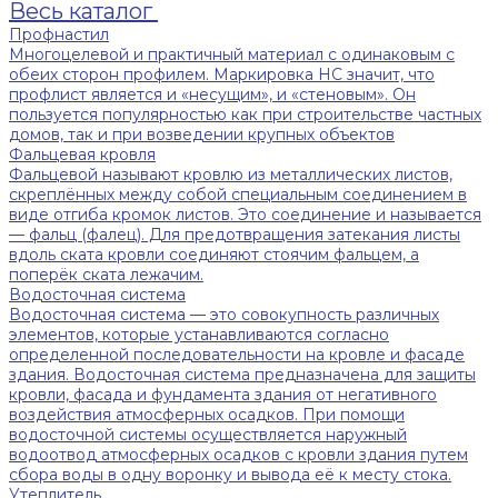
Весь каталог
Профнастил
Многоцелевой и практичный материал с одинаковым с
обеих сторон профилем. Маркировка НС значит, что
профлист является и «несущим», и «стеновым». Он
пользуется популярностью как при строительстве частных
домов, так и при возведении крупных объектов
Фальцевая кровля
Фальцевой называют кровлю из металлических листов,
скреплённых между собой специальным соединением в
виде отгиба кромок листов. Это соединение и называется
— фальц (фалец). Для предотвращения затекания листы
вдоль ската кровли соединяют стоячим фальцем, а
поперёк ската лежачим.
Водосточная система
Водосточная система — это совокупность различных
элементов, которые устанавливаются согласно
определенной последовательности на кровле и фасаде
здания. Водосточная система предназначена для защиты
кровли, фасада и фундамента здания от негативного
воздействия атмосферных осадков. При помощи
водосточной системы осуществляется наружный
водоотвод атмосферных осадков с кровли здания путем
сбора воды в одну воронку и вывода её к месту стока.
Утеплитель