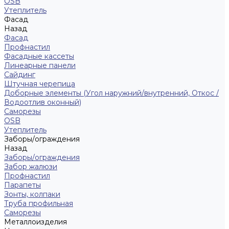
ОSB
Утеплитель
Фасад
Назад
Фасад
Профнастил
Фасадные кассеты
Линеарные панели
Сайдинг
Штучная черепица
Доборные элементы (Угол наружний/внутренний, Откос /
Водоотлив оконный)
Саморезы
OSB
Утеплитель
Заборы/ограждения
Назад
Заборы/ограждения
Забор жалюзи
Профнастил
Парапеты
Зонты, колпаки
Труба профильная
Саморезы
Металлоизделия