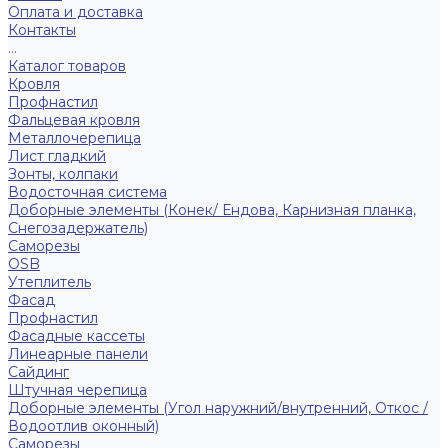
Оплата и доставка
Контакты
...
Каталог товаров
Кровля
Профнастил
Фальцевая кровля
Металлочерепица
Лист гладкий
Зонты, колпаки
Водосточная система
Доборные элементы (Конек/ Ендова, Карнизная планка,
Снегозадержатель)
Саморезы
ОSB
Утеплитель
Фасад
Профнастил
Фасадные кассеты
Линеарные панели
Сайдинг
Штучная черепица
Доборные элементы (Угол наружний/внутренний, Откос /
Водоотлив оконный)
Саморезы