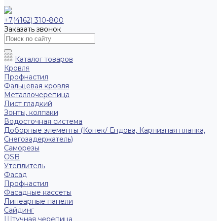
+7(4162) 310-800
Заказать звонок
Каталог товаров
Кровля
Профнастил
Фальцевая кровля
Металлочерепица
Лист гладкий
Зонты, колпаки
Водосточная система
Доборные элементы (Конек/ Ендова, Карнизная планка,
Снегозадержатель)
Саморезы
ОSB
Утеплитель
Фасад
Профнастил
Фасадные кассеты
Линеарные панели
Сайдинг
Штучная черепица