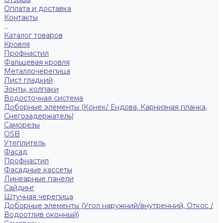
Оплата и доставка
Контакты
...
Каталог товаров
Кровля
Профнастил
Фальцевая кровля
Металлочерепица
Лист гладкий
Зонты, колпаки
Водосточная система
Доборные элементы (Конек/ Ендова, Карнизная планка,
Снегозадержатель)
Саморезы
ОSB
Утеплитель
Фасад
Профнастил
Фасадные кассеты
Линеарные панели
Сайдинг
Штучная черепица
Доборные элементы (Угол наружний/внутренний, Откос /
Водоотлив оконный)