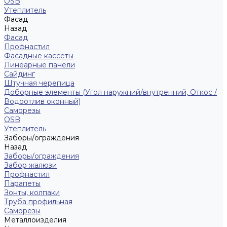
ОSB
Утеплитель
Фасад
Назад
Фасад
Профнастил
Фасадные кассеты
Линеарные панели
Сайдинг
Штучная черепица
Доборные элементы (Угол наружний/внутренний, Откос /
Водоотлив оконный)
Саморезы
OSB
Утеплитель
Заборы/ограждения
Назад
Заборы/ограждения
Забор жалюзи
Профнастил
Парапеты
Зонты, колпаки
Труба профильная
Саморезы
Металлоизделия