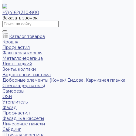
+7(4162) 310-800
Заказать звонок
Каталог товаров
Кровля
Профнастил
Фальцевая кровля
Металлочерепица
Лист гладкий
Зонты, колпаки
Водосточная система
Доборные элементы (Конек/ Ендова, Карнизная планка,
Снегозадержатель)
Саморезы
ОSB
Утеплитель
Фасад
Профнастил
Фасадные кассеты
Линеарные панели
Сайдинг
Штучная черепица