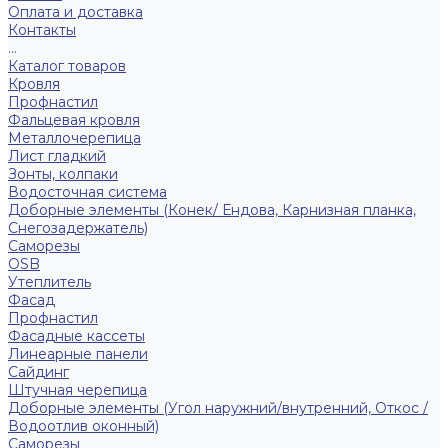
Оплата и доставка
Контакты
...
Каталог товаров
Кровля
Профнастил
Фальцевая кровля
Металлочерепица
Лист гладкий
Зонты, колпаки
Водосточная система
Доборные элементы (Конек/ Ендова, Карнизная планка,
Снегозадержатель)
Саморезы
ОSB
Утеплитель
Фасад
Профнастил
Фасадные кассеты
Линеарные панели
Сайдинг
Штучная черепица
Доборные элементы (Угол наружний/внутренний, Откос /
Водоотлив оконный)
Саморезы