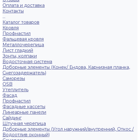
Оплата и доставка
Контакты
...
Каталог товаров
Кровля
Профнастил
Фальцевая кровля
Металлочерепица
Лист гладкий
Зонты, колпаки
Водосточная система
Доборные элементы (Конек/ Ендова, Карнизная планка,
Снегозадержатель)
Саморезы
ОSB
Утеплитель
Фасад
Профнастил
Фасадные кассеты
Линеарные панели
Сайдинг
Штучная черепица
Доборные элементы (Угол наружний/внутренний, Откос /
Водоотлив оконный)