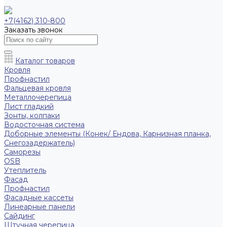
+7(4162) 310-800
Заказать звонок
Каталог товаров
Кровля
Профнастил
Фальцевая кровля
Металлочерепица
Лист гладкий
Зонты, колпаки
Водосточная система
Доборные элементы (Конек/ Ендова, Карнизная планка,
Снегозадержатель)
Саморезы
ОSB
Утеплитель
Фасад
Профнастил
Фасадные кассеты
Линеарные панели
Сайдинг
Штучная черепица