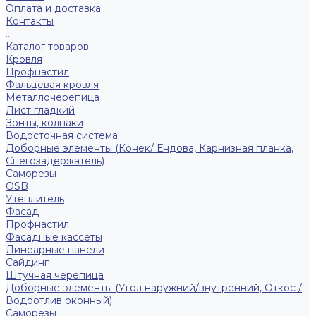
Оплата и доставка
Контакты
...
Каталог товаров
Кровля
Профнастил
Фальцевая кровля
Металлочерепица
Лист гладкий
Зонты, колпаки
Водосточная система
Доборные элементы (Конек/ Ендова, Карнизная планка,
Снегозадержатель)
Саморезы
ОSB
Утеплитель
Фасад
Профнастил
Фасадные кассеты
Линеарные панели
Сайдинг
Штучная черепица
Доборные элементы (Угол наружний/внутренний, Откос /
Водоотлив оконный)
Саморезы