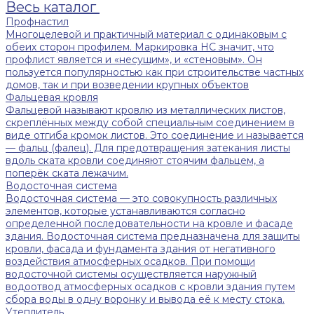
Весь каталог
Профнастил
Многоцелевой и практичный материал с одинаковым с
обеих сторон профилем. Маркировка НС значит, что
профлист является и «несущим», и «стеновым». Он
пользуется популярностью как при строительстве частных
домов, так и при возведении крупных объектов
Фальцевая кровля
Фальцевой называют кровлю из металлических листов,
скреплённых между собой специальным соединением в
виде отгиба кромок листов. Это соединение и называется
— фальц (фалец). Для предотвращения затекания листы
вдоль ската кровли соединяют стоячим фальцем, а
поперёк ската лежачим.
Водосточная система
Водосточная система — это совокупность различных
элементов, которые устанавливаются согласно
определенной последовательности на кровле и фасаде
здания. Водосточная система предназначена для защиты
кровли, фасада и фундамента здания от негативного
воздействия атмосферных осадков. При помощи
водосточной системы осуществляется наружный
водоотвод атмосферных осадков с кровли здания путем
сбора воды в одну воронку и вывода её к месту стока.
Утеплитель