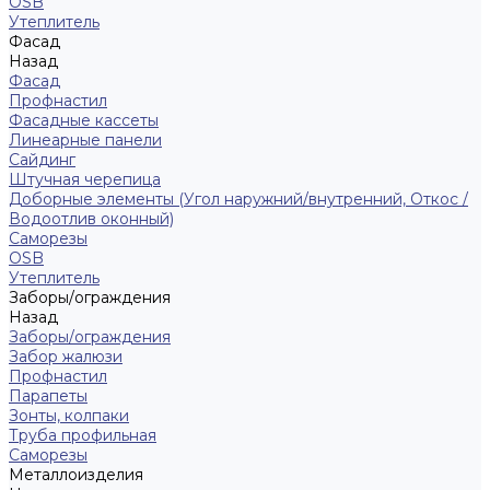
ОSB
Утеплитель
Фасад
Назад
Фасад
Профнастил
Фасадные кассеты
Линеарные панели
Сайдинг
Штучная черепица
Доборные элементы (Угол наружний/внутренний, Откос /
Водоотлив оконный)
Саморезы
OSB
Утеплитель
Заборы/ограждения
Назад
Заборы/ограждения
Забор жалюзи
Профнастил
Парапеты
Зонты, колпаки
Труба профильная
Саморезы
Металлоизделия