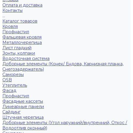
Оплата и доставка
Контакты
...
Каталог товаров
Кровля
Профнастил
Фальцевая кровля
Металлочерепица
Лист гладкий
Зонты, колпаки
Водосточная система
Доборные элементы (Конек/ Ендова, Карнизная планка,
Снегозадержатель)
Саморезы
ОSB
Утеплитель
Фасад
Профнастил
Фасадные кассеты
Линеарные панели
Сайдинг
Штучная черепица
Доборные элементы (Угол наружний/внутренний, Откос /
Водоотлив оконный)