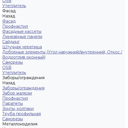
ОSB
Утеплитель
Фасад
Назад
Фасад
Профнастил
Фасадные кассеты
Линеарные панели
Сайдинг
Штучная черепица
Доборные элементы (Угол наружний/внутренний, Откос /
Водоотлив оконный)
Саморезы
OSB
Утеплитель
Заборы/ограждения
Назад
Заборы/ограждения
Забор жалюзи
Профнастил
Парапеты
Зонты, колпаки
Труба профильная
Саморезы
Металлоизделия