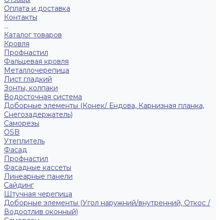
Оплата и доставка
Контакты
...
Каталог товаров
Кровля
Профнастил
Фальцевая кровля
Металлочерепица
Лист гладкий
Зонты, колпаки
Водосточная система
Доборные элементы (Конек/ Ендова, Карнизная планка,
Снегозадержатель)
Саморезы
ОSB
Утеплитель
Фасад
Профнастил
Фасадные кассеты
Линеарные панели
Сайдинг
Штучная черепица
Доборные элементы (Угол наружний/внутренний, Откос /
Водоотлив оконный)