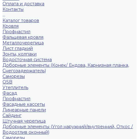
Оплата и доставка
Контакты
...
Каталог товаров
Кровля
Профнастил
Фальцевая кровля
Металлочерепица
Лист гладкий
Зонты, колпаки
Водосточная система
Доборные элементы (Конек/ Ендова, Карнизная планка,
Снегозадержатель)
Саморезы
ОSB
Утеплитель
Фасад
Профнастил
Фасадные кассеты
Линеарные панели
Сайдинг
Штучная черепица
Доборные элементы (Угол наружний/внутренний, Откос /
Водоотлив оконный)
Саморезы