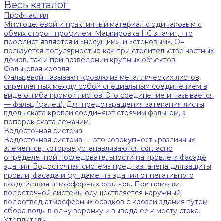
Весь каталог
Профнастил
Многоцелевой и практичный материал с одинаковым с
обеих сторон профилем. Маркировка НС значит, что
профлист является и «несущим», и «стеновым». Он
пользуется популярностью как при строительстве частных
домов, так и при возведении крупных объектов
Фальцевая кровля
Фальцевой называют кровлю из металлических листов,
скреплённых между собой специальным соединением в
виде отгиба кромок листов. Это соединение и называется
— фальц (фалец). Для предотвращения затекания листы
вдоль ската кровли соединяют стоячим фальцем, а
поперёк ската лежачим.
Водосточная система
Водосточная система — это совокупность различных
элементов, которые устанавливаются согласно
определенной последовательности на кровле и фасаде
здания. Водосточная система предназначена для защиты
кровли, фасада и фундамента здания от негативного
воздействия атмосферных осадков. При помощи
водосточной системы осуществляется наружный
водоотвод атмосферных осадков с кровли здания путем
сбора воды в одну воронку и вывода её к месту стока.
Утеплитель