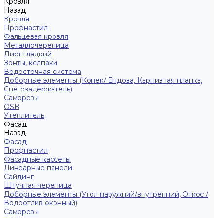
Кровля
Назад
Кровля
Профнастил
Фальцевая кровля
Металлочерепица
Лист гладкий
Зонты, колпаки
Водосточная система
Доборные элементы (Конек/ Ендова, Карнизная планка,
Снегозадержатель)
Саморезы
ОSB
Утеплитель
Фасад
Назад
Фасад
Профнастил
Фасадные кассеты
Линеарные панели
Сайдинг
Штучная черепица
Доборные элементы (Угол наружний/внутренний, Откос /
Водоотлив оконный)
Саморезы