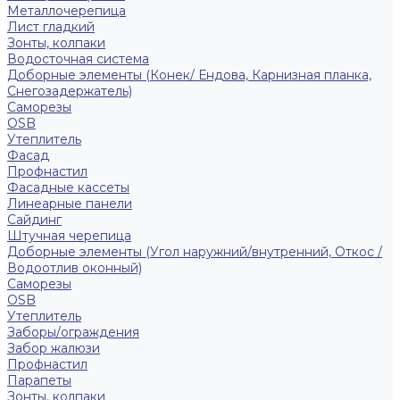
Металлочерепица
Лист гладкий
Зонты, колпаки
Водосточная система
Доборные элементы (Конек/ Ендова, Карнизная планка,
Снегозадержатель)
Саморезы
ОSB
Утеплитель
Фасад
Профнастил
Фасадные кассеты
Линеарные панели
Сайдинг
Штучная черепица
Доборные элементы (Угол наружний/внутренний, Откос /
Водоотлив оконный)
Саморезы
OSB
Утеплитель
Заборы/ограждения
Забор жалюзи
Профнастил
Парапеты
Зонты, колпаки