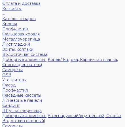
Оплата и доставка
Контакты
...
Каталог товаров
Кровля
Профнастил
Фальцевая кровля
Металлочерепица
Лист гладкий
Зонты, колпаки
Водосточная система
Доборные элементы (Конек/ Ендова, Карнизная планка,
Снегозадержатель)
Саморезы
ОSB
Утеплитель
Фасад
Профнастил
Фасадные кассеты
Линеарные панели
Сайдинг
Штучная черепица
Доборные элементы (Угол наружний/внутренний, Откос /
Водоотлив оконный)
Саморезы