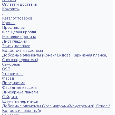
Оплата и доставка
Контакты
...
Каталог товаров
Кровля
Профнастил
Фальцевая кровля
Металлочерепица
Лист гладкий
Зонты, колпаки
Водосточная система
Доборные элементы (Конек/ Ендова, Карнизная планка,
Снегозадержатель)
Саморезы
ОSB
Утеплитель
Фасад
Профнастил
Фасадные кассеты
Линеарные панели
Сайдинг
Штучная черепица
Доборные элементы (Угол наружний/внутренний, Откос /
Водоотлив оконный)