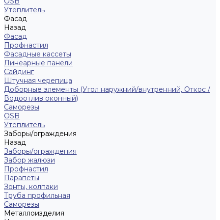
ОSB
Утеплитель
Фасад
Назад
Фасад
Профнастил
Фасадные кассеты
Линеарные панели
Сайдинг
Штучная черепица
Доборные элементы (Угол наружний/внутренний, Откос /
Водоотлив оконный)
Саморезы
OSB
Утеплитель
Заборы/ограждения
Назад
Заборы/ограждения
Забор жалюзи
Профнастил
Парапеты
Зонты, колпаки
Труба профильная
Саморезы
Металлоизделия