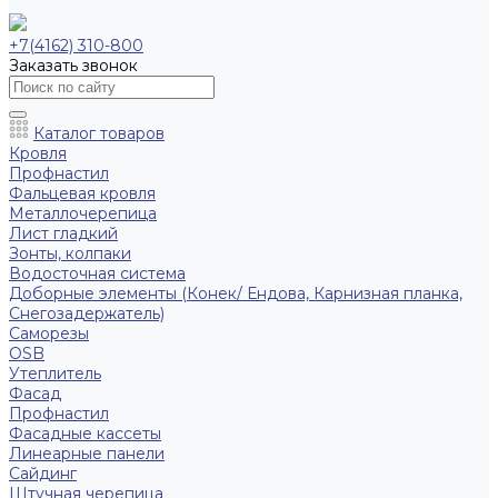
+7(4162) 310-800
Заказать звонок
Каталог товаров
Кровля
Профнастил
Фальцевая кровля
Металлочерепица
Лист гладкий
Зонты, колпаки
Водосточная система
Доборные элементы (Конек/ Ендова, Карнизная планка,
Снегозадержатель)
Саморезы
ОSB
Утеплитель
Фасад
Профнастил
Фасадные кассеты
Линеарные панели
Сайдинг
Штучная черепица