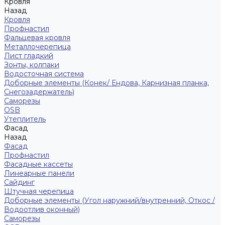
Кровля
Назад
Кровля
Профнастил
Фальцевая кровля
Металлочерепица
Лист гладкий
Зонты, колпаки
Водосточная система
Доборные элементы (Конек/ Ендова, Карнизная планка,
Снегозадержатель)
Саморезы
ОSB
Утеплитель
Фасад
Назад
Фасад
Профнастил
Фасадные кассеты
Линеарные панели
Сайдинг
Штучная черепица
Доборные элементы (Угол наружний/внутренний, Откос /
Водоотлив оконный)
Саморезы