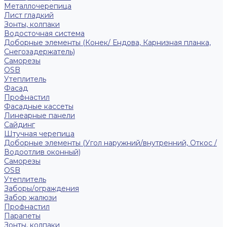
Металлочерепица
Лист гладкий
Зонты, колпаки
Водосточная система
Доборные элементы (Конек/ Ендова, Карнизная планка,
Снегозадержатель)
Саморезы
ОSB
Утеплитель
Фасад
Профнастил
Фасадные кассеты
Линеарные панели
Сайдинг
Штучная черепица
Доборные элементы (Угол наружний/внутренний, Откос /
Водоотлив оконный)
Саморезы
OSB
Утеплитель
Заборы/ограждения
Забор жалюзи
Профнастил
Парапеты
Зонты, колпаки