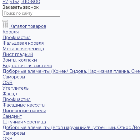
+7(4162) 310-800
Заказать звонок
Каталог товаров
Кровля
Профнастил
Фальцевая кровля
Металлочерепица
Лист гладкий
Зонты, колпаки
Водосточная система
Доборные элементы (Конек/ Ендова, Карнизная планка, Сне
Саморезы
ОSB
Утеплитель
Фасад
Профнастил
Фасадные кассеты
Линеарные панели
Сайдинг
Штучная черепица
Доборные элементы (Угол наружний/внутренний, Откос /В
Саморезы
OSB