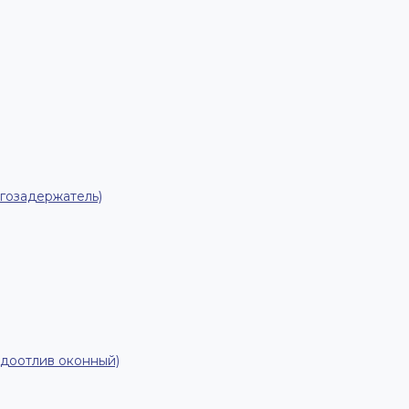
гозадержатель)
одоотлив оконный)