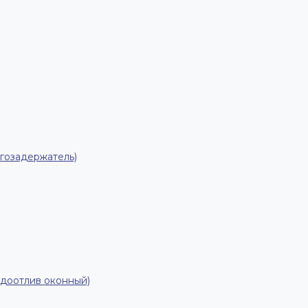
гозадержатель)
одоотлив оконный)