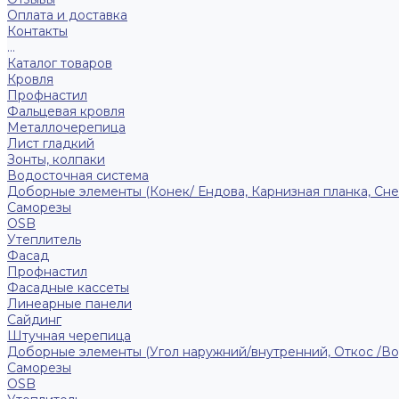
Оплата и доставка
Контакты
...
Каталог товаров
Кровля
Профнастил
Фальцевая кровля
Металлочерепица
Лист гладкий
Зонты, колпаки
Водосточная система
Доборные элементы (Конек/ Ендова, Карнизная планка, Сне
Саморезы
ОSB
Утеплитель
Фасад
Профнастил
Фасадные кассеты
Линеарные панели
Сайдинг
Штучная черепица
Доборные элементы (Угол наружний/внутренний, Откос /В
Саморезы
OSB