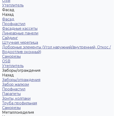
ОSB
Утеплитель
Фасад
Назад
Фасад
Профнастил
Фасадные кассеты
Линеарные панели
Сайдинг
Штучная черепица
Доборные элементы (Угол наружний/внутренний, Откос /
Водоотлив оконный)
Саморезы
OSB
Утеплитель
Заборы/ограждения
Назад
Заборы/ограждения
Забор жалюзи
Профнастил
Парапеты
Зонты, колпаки
Труба профильная
Саморезы
Металлоизделия