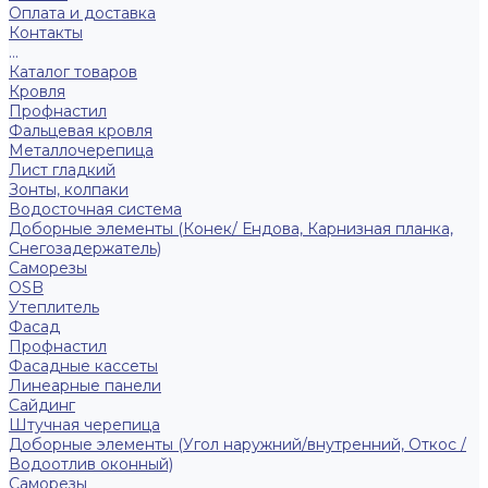
Оплата и доставка
Контакты
...
Каталог товаров
Кровля
Профнастил
Фальцевая кровля
Металлочерепица
Лист гладкий
Зонты, колпаки
Водосточная система
Доборные элементы (Конек/ Ендова, Карнизная планка,
Снегозадержатель)
Саморезы
ОSB
Утеплитель
Фасад
Профнастил
Фасадные кассеты
Линеарные панели
Сайдинг
Штучная черепица
Доборные элементы (Угол наружний/внутренний, Откос /
Водоотлив оконный)
Саморезы