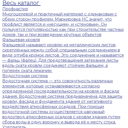
Весь каталог
Профнастил
Многоцелевой и практичный материал с одинаковым с
обеих сторон профилем. Маркировка НС значит, что
профлист является и «несущим», и «стеновым». Он
пользуется популярностью как при строительстве частных
домов, так и при возведении крупных объектов
Фальцевая кровля
Фальцевой называют кровлю из металлических листов,
скреплённых между собой специальным соединением в
виде отгиба кромок листов. Это соединение и называется
— фальц (фалец). Для предотвращения затекания листы
вдоль ската кровли соединяют стоячим фальцем, а
поперёк ската лежачим.
Водосточная система
Водосточная система — это совокупность различных
элементов, которые устанавливаются согласно
определенной последовательности на кровле и фасаде
здания. Водосточная система предназначена для защиты
кровли, фасада и фундамента здания от негативного
воздействия атмосферных осадков. При помощи
водосточной системы осуществляется наружный
водоотвод атмосферных осадков с кровли здания путем
сбора воды в одну воронку и вывода её к месту стока.
Утеплитель