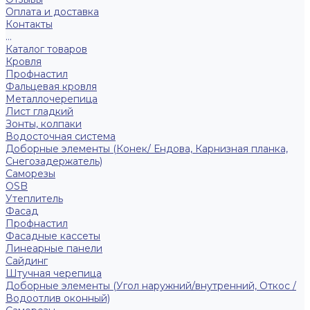
Оплата и доставка
Контакты
...
Каталог товаров
Кровля
Профнастил
Фальцевая кровля
Металлочерепица
Лист гладкий
Зонты, колпаки
Водосточная система
Доборные элементы (Конек/ Ендова, Карнизная планка,
Снегозадержатель)
Саморезы
ОSB
Утеплитель
Фасад
Профнастил
Фасадные кассеты
Линеарные панели
Сайдинг
Штучная черепица
Доборные элементы (Угол наружний/внутренний, Откос /
Водоотлив оконный)