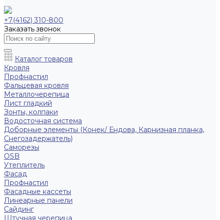
+7(4162) 310-800
Заказать звонок
Каталог товаров
Кровля
Профнастил
Фальцевая кровля
Металлочерепица
Лист гладкий
Зонты, колпаки
Водосточная система
Доборные элементы (Конек/ Ендова, Карнизная планка,
Снегозадержатель)
Саморезы
ОSB
Утеплитель
Фасад
Профнастил
Фасадные кассеты
Линеарные панели
Сайдинг
Штучная черепица