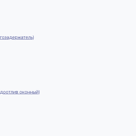
гозадержатель)
одоотлив оконный)