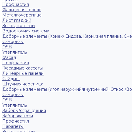
Профнастил
Фальцевая кровля
Металлочерепица
Лист гладкий
Зонты, колпаки
Водосточная система
Доборные элементы (Конек/ Ендова, Карнизная планка, Сне
Саморезы
ОSB
Утеплитель
Фасад
Профнастил
Фасадные кассеты
Линеарные панели
Сайдинг
Штучная черепица
Доборные элементы (Угол наружний/внутренний, Откос /В
Саморезы
OSB
Утеплитель
Заборы/ограждения
Забор жалюзи
Профнастил
Парапеты
Зонты, колпаки