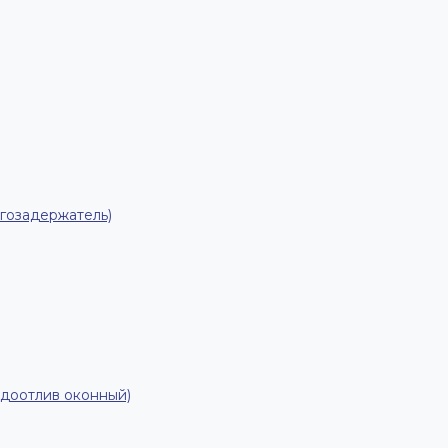
гозадержатель)
одоотлив оконный)