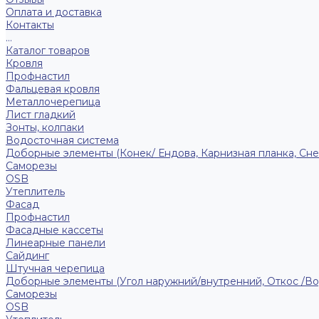
Оплата и доставка
Контакты
...
Каталог товаров
Кровля
Профнастил
Фальцевая кровля
Металлочерепица
Лист гладкий
Зонты, колпаки
Водосточная система
Доборные элементы (Конек/ Ендова, Карнизная планка, Сне
Саморезы
ОSB
Утеплитель
Фасад
Профнастил
Фасадные кассеты
Линеарные панели
Сайдинг
Штучная черепица
Доборные элементы (Угол наружний/внутренний, Откос /В
Саморезы
OSB