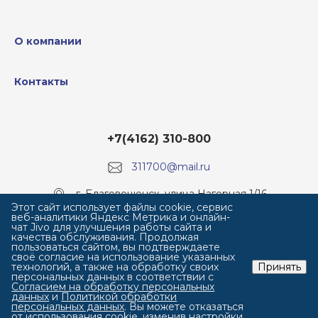
О компании
Контакты
+7(4162) 310-800
311700@mail.ru
г. Благовещенск, улица Нагорная 1/16
Этот сайт использует файлы cookie, сервис
веб-аналитики Яндекс Метрика и онлайн-
чат Jivo для улучшения работы сайта и
качества обслуживания. Продолжая
пользоваться сайтом, вы подтверждаете
своё согласие на использование указанных
технологий, а также на обработку своих
Принять
персональных данных в соответствии с
Согласием на обработку персональных
данных
и
Политикой обработки
персональных данных
. Вы можете отказаться
от использования cookie, изменив настройки