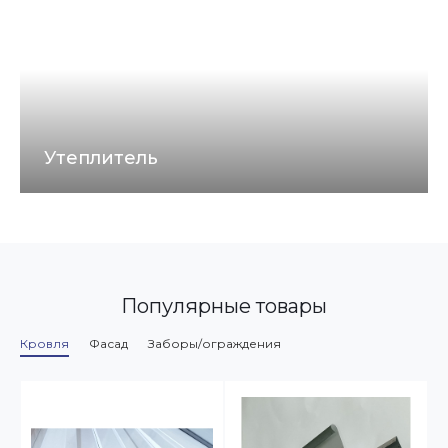
атмосферных осадков с кровли здания путем
сбора воды в одну воронку и вывода её к месту
стока.
Утеплитель
Изоляционные материалы РОКЛАЙТ – это
негорючие, гидрофобизированные тепло-,
звукоизоляционные плиты из каменной ваты на
основе горных пород базальтовой группы.
Материал подходит для частного
домостроительства, коттеджей или малоэтажных
Популярные товары
зданий.
Кровля
Фасад
Заборы/ограждения