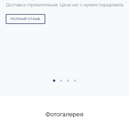
Доставка стремительная. Цена нас с мужем порадовала
1
ч
д
ПОЛНЫЙ ОТЗЫВ
Р
Фотогалерея