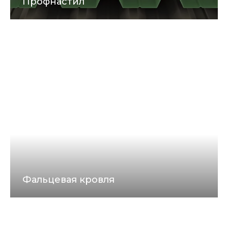
Профнастил
Многоцелевой и практичный материал с
одинаковым с обеих сторон профилем.
Маркировка НС значит, что профлист является и
«несущим», и «стеновым». Он пользуется
популярностью как при строительстве частных
домов, так и при возведении крупных объектов
Фальцевая кровля
Фальцевой называют кровлю из металлических
листов, скреплённых между собой специальным
соединением в виде отгиба кромок листов. Это
соединение и называется — фальц (фалец). Для