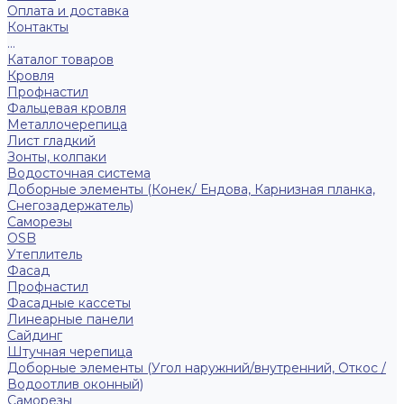
Оплата и доставка
Контакты
...
Каталог товаров
Кровля
Профнастил
Фальцевая кровля
Металлочерепица
Лист гладкий
Зонты, колпаки
Водосточная система
Доборные элементы (Конек/ Ендова, Карнизная планка,
Снегозадержатель)
Саморезы
ОSB
Утеплитель
Фасад
Профнастил
Фасадные кассеты
Линеарные панели
Сайдинг
Штучная черепица
Доборные элементы (Угол наружний/внутренний, Откос /
Водоотлив оконный)
Саморезы