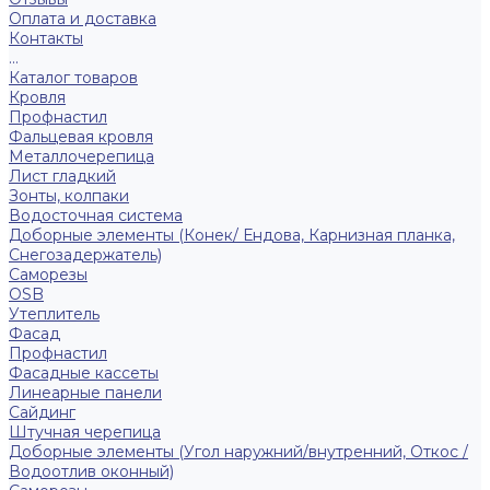
Оплата и доставка
Контакты
...
Каталог товаров
Кровля
Профнастил
Фальцевая кровля
Металлочерепица
Лист гладкий
Зонты, колпаки
Водосточная система
Доборные элементы (Конек/ Ендова, Карнизная планка,
Снегозадержатель)
Саморезы
ОSB
Утеплитель
Фасад
Профнастил
Фасадные кассеты
Линеарные панели
Сайдинг
Штучная черепица
Доборные элементы (Угол наружний/внутренний, Откос /
Водоотлив оконный)