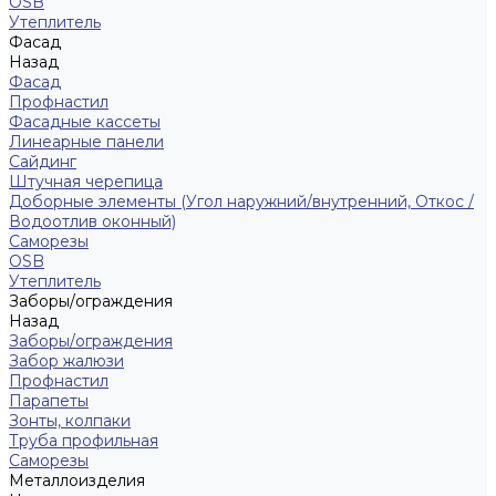
ОSB
Утеплитель
Фасад
Назад
Фасад
Профнастил
Фасадные кассеты
Линеарные панели
Сайдинг
Штучная черепица
Доборные элементы (Угол наружний/внутренний, Откос /
Водоотлив оконный)
Саморезы
OSB
Утеплитель
Заборы/ограждения
Назад
Заборы/ограждения
Забор жалюзи
Профнастил
Парапеты
Зонты, колпаки
Труба профильная
Саморезы
Металлоизделия