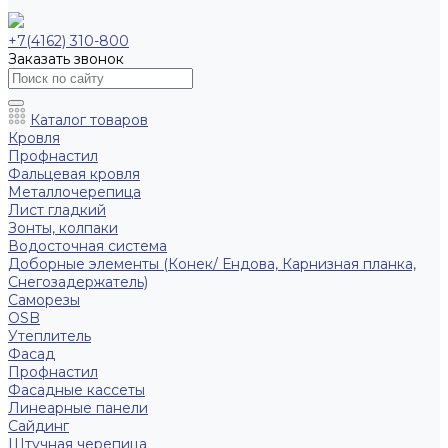
+7(4162) 310-800
Заказать звонок
Каталог товаров
Кровля
Профнастил
Фальцевая кровля
Металлочерепица
Лист гладкий
Зонты, колпаки
Водосточная система
Доборные элементы (Конек/ Ендова, Карнизная планка,
Снегозадержатель)
Саморезы
ОSB
Утеплитель
Фасад
Профнастил
Фасадные кассеты
Линеарные панели
Сайдинг
Штучная черепица