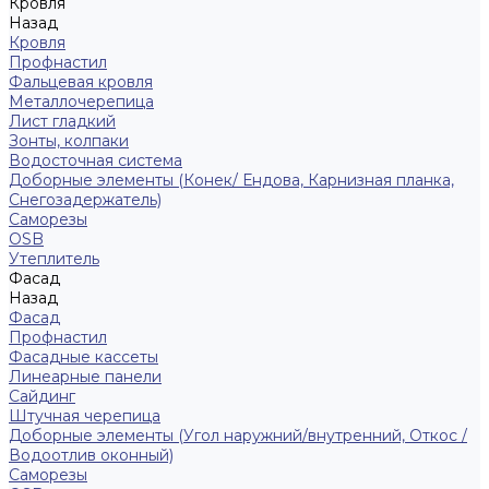
Кровля
Назад
Кровля
Профнастил
Фальцевая кровля
Металлочерепица
Лист гладкий
Зонты, колпаки
Водосточная система
Доборные элементы (Конек/ Ендова, Карнизная планка,
Снегозадержатель)
Саморезы
ОSB
Утеплитель
Фасад
Назад
Фасад
Профнастил
Фасадные кассеты
Линеарные панели
Сайдинг
Штучная черепица
Доборные элементы (Угол наружний/внутренний, Откос /
Водоотлив оконный)
Саморезы