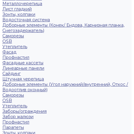
Металлочерепица
Лист гладкий
Зонты, колпаки
Водосточная система
Доборные элементы (Конек/ Ендова, Карнизная планка,
Снегозадержатель)
Саморезы
ОSB
Утеплитель
Фасад
Профнастил
Фасадные кассеты
Линеарные панели
Сайдинг
Штучная черепица
Доборные элементы (Угол наружний/внутренний, Откос /
Водоотлив оконный)
Саморезы
OSB
Утеплитель
Заборы/ограждения
Забор жалюзи
Профнастил
Парапеты
Зонты, колпаки