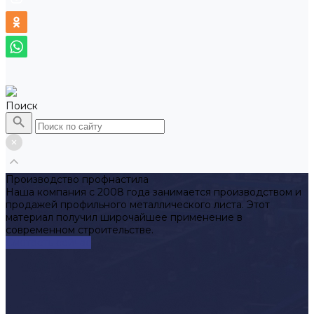
Поиск
Производство профнастила
Наша компания с 2008 года занимается производством и
продажей профильного металлического листа. Этот
материал получил широчайшее применение в
современном строительстве.
Смотреть сейчас