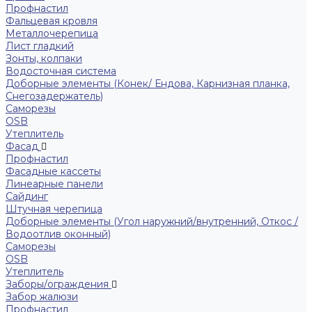
Профнастил
Фальцевая кровля
Металлочерепица
Лист гладкий
Зонты, колпаки
Водосточная система
Доборные элементы (Конек/ Ендова, Карнизная планка,
Снегозадержатель)
Саморезы
ОSB
Утеплитель
Фасад
Профнастил
Фасадные кассеты
Линеарные панели
Сайдинг
Штучная черепица
Доборные элементы (Угол наружний/внутренний, Откос /
Водоотлив оконный)
Саморезы
OSB
Утеплитель
Заборы/ограждения
Забор жалюзи
Профнастил