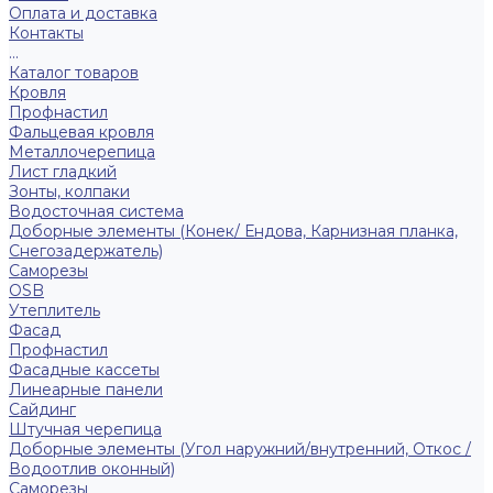
Оплата и доставка
Контакты
...
Каталог товаров
Кровля
Профнастил
Фальцевая кровля
Металлочерепица
Лист гладкий
Зонты, колпаки
Водосточная система
Доборные элементы (Конек/ Ендова, Карнизная планка,
Снегозадержатель)
Саморезы
ОSB
Утеплитель
Фасад
Профнастил
Фасадные кассеты
Линеарные панели
Сайдинг
Штучная черепица
Доборные элементы (Угол наружний/внутренний, Откос /
Водоотлив оконный)
Саморезы