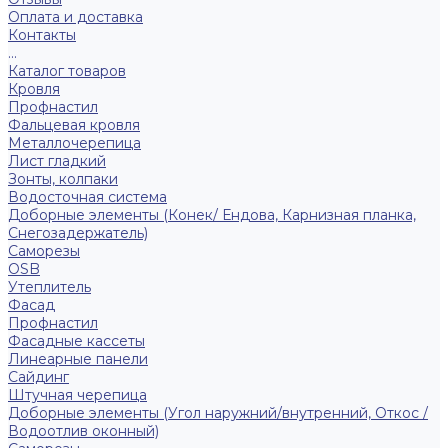
Оплата и доставка
Контакты
...
Каталог товаров
Кровля
Профнастил
Фальцевая кровля
Металлочерепица
Лист гладкий
Зонты, колпаки
Водосточная система
Доборные элементы (Конек/ Ендова, Карнизная планка,
Снегозадержатель)
Саморезы
ОSB
Утеплитель
Фасад
Профнастил
Фасадные кассеты
Линеарные панели
Сайдинг
Штучная черепица
Доборные элементы (Угол наружний/внутренний, Откос /
Водоотлив оконный)