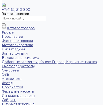
+7(4162) 310-800
Заказать звонок
Каталог товаров
Кровля
Профнастил
Фальцевая кровля
Металлочерепица
Лист гладкий
Зонты, колпаки
Водосточная система
Доборные элементы (Конек/ Ендова, Карнизная планка,
Снегозадержатель)
Саморезы
ОSB
Утеплитель
Фасад
Профнастил
Фасадные кассеты
Линеарные панели
Сайдинг
Штучная черепица