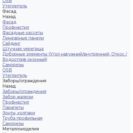
ОSB
Утеплитель
Фасад
Назад
Фасад
Профнастил
Фасадные кассеты
Линеарные панели
Сайдинг
Штучная черепица
Доборные элементы (Угол наружний/внутренний, Откос /
Водоотлив оконный)
Саморезы
OSB
Утеплитель
Заборы/ограждения
Назад
Заборы/ограждения
Забор жалюзи
Профнастил
Парапеты
Зонты, колпаки
Труба профильная
Саморезы
Металлоизделия