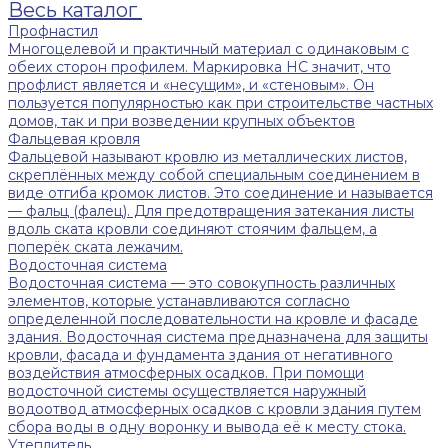
Весь каталог
Профнастил
Многоцелевой и практичный материал с одинаковым с
обеих сторон профилем. Маркировка НС значит, что
профлист является и «несущим», и «стеновым». Он
пользуется популярностью как при строительстве частных
домов, так и при возведении крупных объектов
Фальцевая кровля
Фальцевой называют кровлю из металлических листов,
скреплённых между собой специальным соединением в
виде отгиба кромок листов. Это соединение и называется
— фальц (фалец). Для предотвращения затекания листы
вдоль ската кровли соединяют стоячим фальцем, а
поперёк ската лежачим.
Водосточная система
Водосточная система — это совокупность различных
элементов, которые устанавливаются согласно
определенной последовательности на кровле и фасаде
здания. Водосточная система предназначена для защиты
кровли, фасада и фундамента здания от негативного
воздействия атмосферных осадков. При помощи
водосточной системы осуществляется наружный
водоотвод атмосферных осадков с кровли здания путем
сбора воды в одну воронку и вывода её к месту стока.
Утеплитель