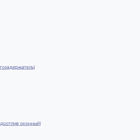
гозадержатель)
одоотлив оконный)