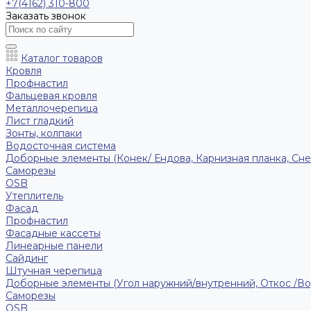
+7(4162) 310-800
Заказать звонок
Каталог товаров
Кровля
Профнастил
Фальцевая кровля
Металлочерепица
Лист гладкий
Зонты, колпаки
Водосточная система
Доборные элементы (Конек/ Ендова, Карнизная планка, Сне
Саморезы
ОSB
Утеплитель
Фасад
Профнастил
Фасадные кассеты
Линеарные панели
Сайдинг
Штучная черепица
Доборные элементы (Угол наружний/внутренний, Откос /В
Саморезы
OSB