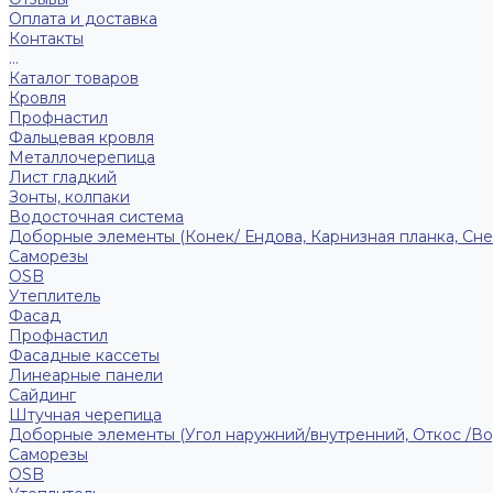
Оплата и доставка
Контакты
...
Каталог товаров
Кровля
Профнастил
Фальцевая кровля
Металлочерепица
Лист гладкий
Зонты, колпаки
Водосточная система
Доборные элементы (Конек/ Ендова, Карнизная планка, Сне
Саморезы
ОSB
Утеплитель
Фасад
Профнастил
Фасадные кассеты
Линеарные панели
Сайдинг
Штучная черепица
Доборные элементы (Угол наружний/внутренний, Откос /В
Саморезы
OSB