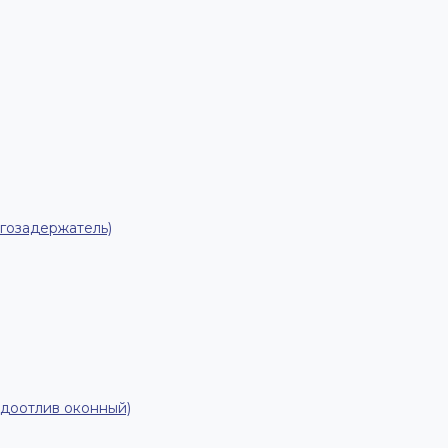
гозадержатель)
одоотлив оконный)