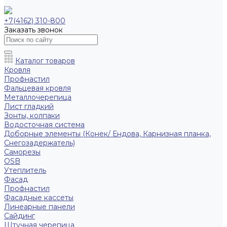
+7(4162) 310-800
Заказать звонок
Каталог товаров
Кровля
Профнастил
Фальцевая кровля
Металлочерепица
Лист гладкий
Зонты, колпаки
Водосточная система
Доборные элементы (Конек/ Ендова, Карнизная планка,
Снегозадержатель)
Саморезы
ОSB
Утеплитель
Фасад
Профнастил
Фасадные кассеты
Линеарные панели
Сайдинг
Штучная черепица