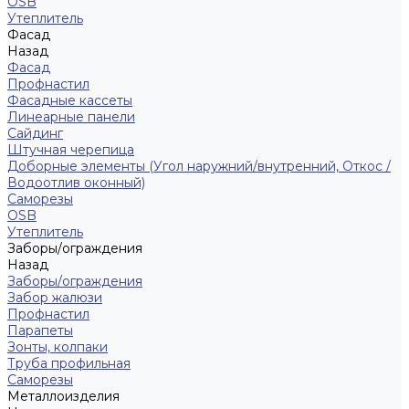
ОSB
Утеплитель
Фасад
Назад
Фасад
Профнастил
Фасадные кассеты
Линеарные панели
Сайдинг
Штучная черепица
Доборные элементы (Угол наружний/внутренний, Откос /
Водоотлив оконный)
Саморезы
OSB
Утеплитель
Заборы/ограждения
Назад
Заборы/ограждения
Забор жалюзи
Профнастил
Парапеты
Зонты, колпаки
Труба профильная
Саморезы
Металлоизделия