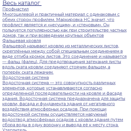
Весь каталог
Профнастил
Многоцелевой и практичный материал с одинаковым с
обеих сторон профилем. Маркировка НС значит, что
профлист является и «несущим», и «стеновым». Он
пользуется популярностью как при строительстве частных
домов, так и при возведении крупных объектов
Фальцевая кровля
Фальцевой называют кровлю из металлических листов,
скреплённых между собой специальным соединением в
виде отгиба кромок листов. Это соединение и называется
— фальц (фалец). Для предотвращения затекания листы
вдоль ската кровли соединяют стоячим фальцем, а
поперёк ската лежачим.
Водосточная система
Водосточная система — это совокупность различных
элементов, которые устанавливаются согласно
определенной последовательности на кровле и фасаде
здания. Водосточная система предназначена для защиты
кровли, фасада и фундамента здания от негативного
воздействия атмосферных осадков. При помощи
водосточной системы осуществляется наружный
водоотвод атмосферных осадков с кровли здания путем
сбора воды в одну воронку и вывода её к месту стока.
Утеплитель