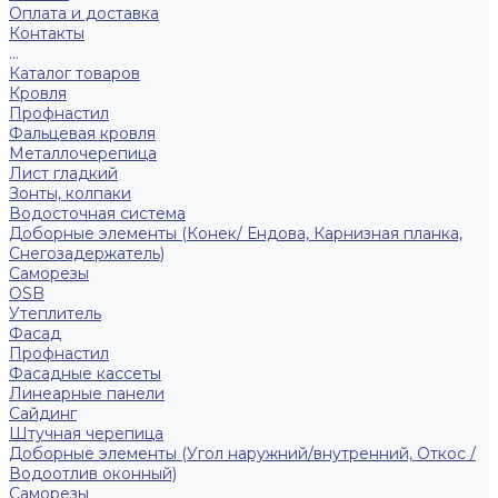
Оплата и доставка
Контакты
...
Каталог товаров
Кровля
Профнастил
Фальцевая кровля
Металлочерепица
Лист гладкий
Зонты, колпаки
Водосточная система
Доборные элементы (Конек/ Ендова, Карнизная планка,
Снегозадержатель)
Саморезы
ОSB
Утеплитель
Фасад
Профнастил
Фасадные кассеты
Линеарные панели
Сайдинг
Штучная черепица
Доборные элементы (Угол наружний/внутренний, Откос /
Водоотлив оконный)
Саморезы