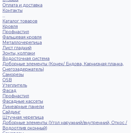
Оплата и доставка
Контакты
...
Каталог товаров
Кровля
Профнастил
Фальцевая кровля
Металлочерепица
Лист гладкий
Зонты, колпаки
Водосточная система
Доборные элементы (Конек/ Ендова, Карнизная планка,
Снегозадержатель)
Саморезы
ОSB
Утеплитель
Фасад
Профнастил
Фасадные кассеты
Линеарные панели
Сайдинг
Штучная черепица
Доборные элементы (Угол наружний/внутренний, Откос /
Водоотлив оконный)