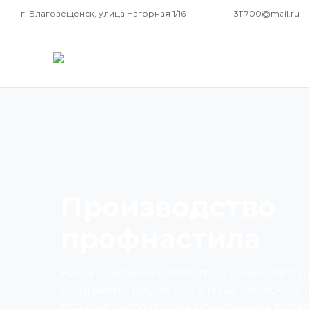
г. Благовещенск, улица Нагорная 1/16
311700@mail.ru
Производство
профнастила
Наша компания с 2008 года занимается 
продажей профильного металлического ли
получил широчайшее применение в сов