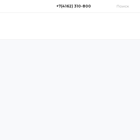
+7(4162) 310-800
Поиск
+7(4162) 310-800
г. Благовещенск, улица
Нагорная 1/16
Пн-Пт: 9:00-18:00 Cб: 9:00-
14:00 Вс: Выходной
311700@mail.ru