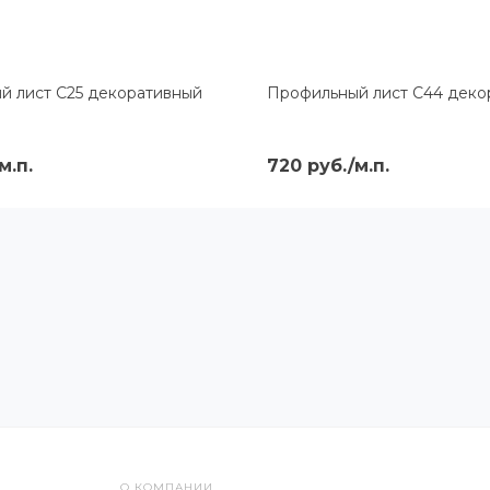
й лист С25 декоративный
Профильный лист С44 деко
м.п.
720 руб./м.п.
О КОМПАНИИ