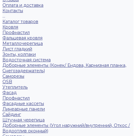
Оплата и доставка
Контакты
...
Каталог товаров
Кровля
Профнастил
Фальцевая кровля
Металлочерепица
Лист гладкий
Зонты, колпаки
Водосточная система
Доборные элементы (Конек/ Ендова, Карнизная планка,
Снегозадержатель)
Саморезы
ОSB
Утеплитель
Фасад
Профнастил
Фасадные кассеты
Линеарные панели
Сайдинг
Штучная черепица
Доборные элементы (Угол наружний/внутренний, Откос /
Водоотлив оконный)