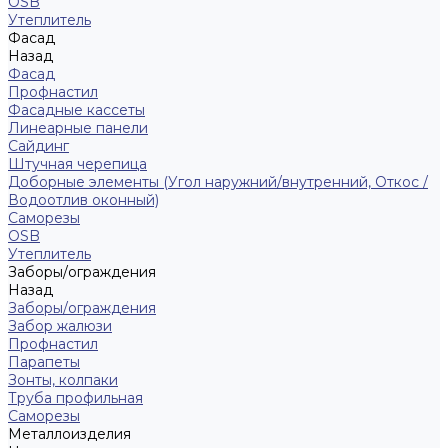
ОSB
Утеплитель
Фасад
Назад
Фасад
Профнастил
Фасадные кассеты
Линеарные панели
Сайдинг
Штучная черепица
Доборные элементы (Угол наружний/внутренний, Откос /
Водоотлив оконный)
Саморезы
OSB
Утеплитель
Заборы/ограждения
Назад
Заборы/ограждения
Забор жалюзи
Профнастил
Парапеты
Зонты, колпаки
Труба профильная
Саморезы
Металлоизделия