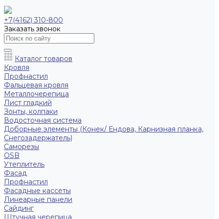
+7(4162) 310-800
Заказать звонок
Каталог товаров
Кровля
Профнастил
Фальцевая кровля
Металлочерепица
Лист гладкий
Зонты, колпаки
Водосточная система
Доборные элементы (Конек/ Ендова, Карнизная планка,
Снегозадержатель)
Саморезы
ОSB
Утеплитель
Фасад
Профнастил
Фасадные кассеты
Линеарные панели
Сайдинг
Штучная черепица