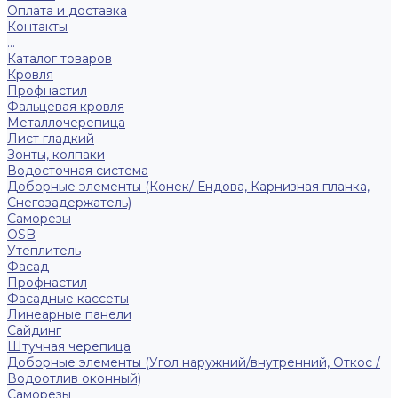
Оплата и доставка
Контакты
...
Каталог товаров
Кровля
Профнастил
Фальцевая кровля
Металлочерепица
Лист гладкий
Зонты, колпаки
Водосточная система
Доборные элементы (Конек/ Ендова, Карнизная планка,
Снегозадержатель)
Саморезы
ОSB
Утеплитель
Фасад
Профнастил
Фасадные кассеты
Линеарные панели
Сайдинг
Штучная черепица
Доборные элементы (Угол наружний/внутренний, Откос /
Водоотлив оконный)
Саморезы