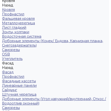
Кровля
Назад
Кровля
Профнастил
Фальцевая кровля
Металлочерепица
Лист гладкий
Зонты, колпаки
Водосточная система
Доборные элементы (Конек/ Ендова, Карнизная планка,
Снегозадержатель)
Саморезы
ОSB
Утеплитель
Фасад
Назад
Фасад
Профнастил
Фасадные кассеты
Линеарные панели
Сайдинг
Штучная черепица
Доборные элементы (Угол наружний/внутренний, Откос /
Водоотлив оконный)
Саморезы