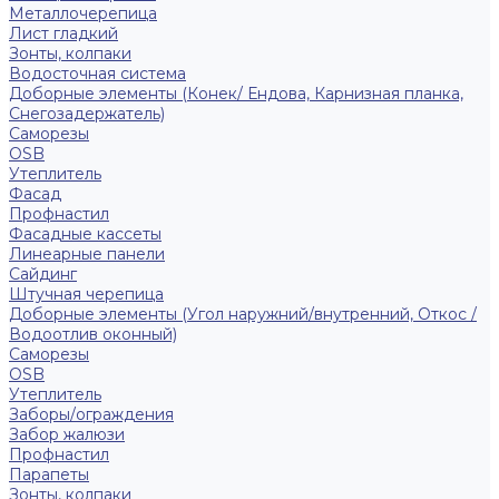
Металлочерепица
Лист гладкий
Зонты, колпаки
Водосточная система
Доборные элементы (Конек/ Ендова, Карнизная планка,
Снегозадержатель)
Саморезы
ОSB
Утеплитель
Фасад
Профнастил
Фасадные кассеты
Линеарные панели
Сайдинг
Штучная черепица
Доборные элементы (Угол наружний/внутренний, Откос /
Водоотлив оконный)
Саморезы
OSB
Утеплитель
Заборы/ограждения
Забор жалюзи
Профнастил
Парапеты
Зонты, колпаки