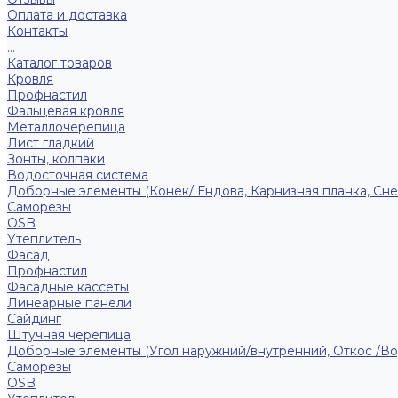
Оплата и доставка
Контакты
...
Каталог товаров
Кровля
Профнастил
Фальцевая кровля
Металлочерепица
Лист гладкий
Зонты, колпаки
Водосточная система
Доборные элементы (Конек/ Ендова, Карнизная планка, Сне
Саморезы
ОSB
Утеплитель
Фасад
Профнастил
Фасадные кассеты
Линеарные панели
Сайдинг
Штучная черепица
Доборные элементы (Угол наружний/внутренний, Откос /В
Саморезы
OSB