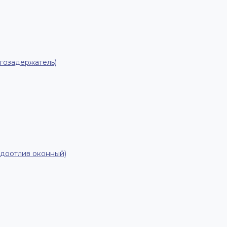
гозадержатель)
одоотлив оконный)