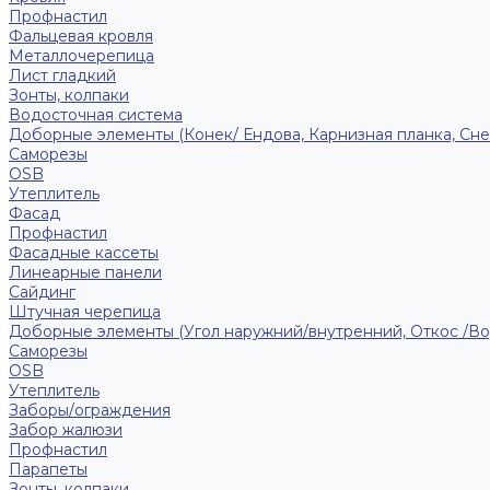
Профнастил
Фальцевая кровля
Металлочерепица
Лист гладкий
Зонты, колпаки
Водосточная система
Доборные элементы (Конек/ Ендова, Карнизная планка, Сне
Саморезы
ОSB
Утеплитель
Фасад
Профнастил
Фасадные кассеты
Линеарные панели
Сайдинг
Штучная черепица
Доборные элементы (Угол наружний/внутренний, Откос /В
Саморезы
OSB
Утеплитель
Заборы/ограждения
Забор жалюзи
Профнастил
Парапеты
Зонты, колпаки