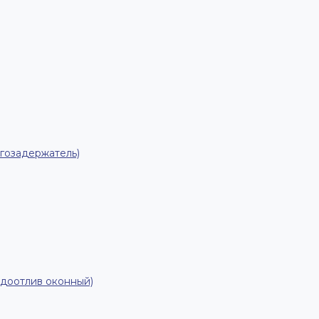
гозадержатель)
одоотлив оконный)