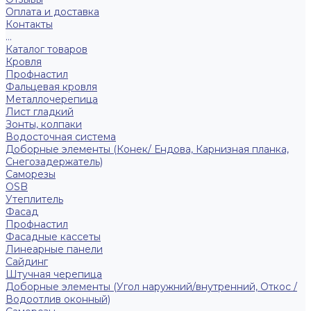
Оплата и доставка
Контакты
...
Каталог товаров
Кровля
Профнастил
Фальцевая кровля
Металлочерепица
Лист гладкий
Зонты, колпаки
Водосточная система
Доборные элементы (Конек/ Ендова, Карнизная планка,
Снегозадержатель)
Саморезы
ОSB
Утеплитель
Фасад
Профнастил
Фасадные кассеты
Линеарные панели
Сайдинг
Штучная черепица
Доборные элементы (Угол наружний/внутренний, Откос /
Водоотлив оконный)