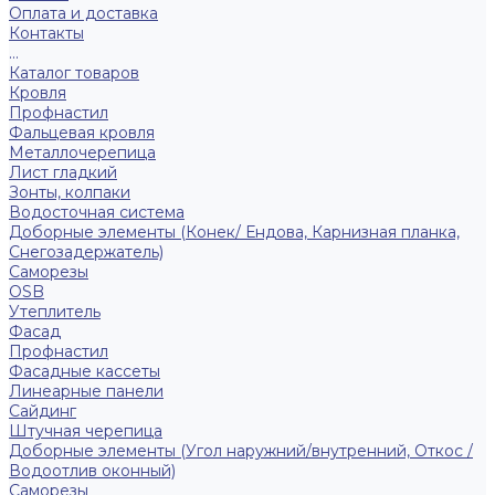
Оплата и доставка
Контакты
...
Каталог товаров
Кровля
Профнастил
Фальцевая кровля
Металлочерепица
Лист гладкий
Зонты, колпаки
Водосточная система
Доборные элементы (Конек/ Ендова, Карнизная планка,
Снегозадержатель)
Саморезы
ОSB
Утеплитель
Фасад
Профнастил
Фасадные кассеты
Линеарные панели
Сайдинг
Штучная черепица
Доборные элементы (Угол наружний/внутренний, Откос /
Водоотлив оконный)
Саморезы