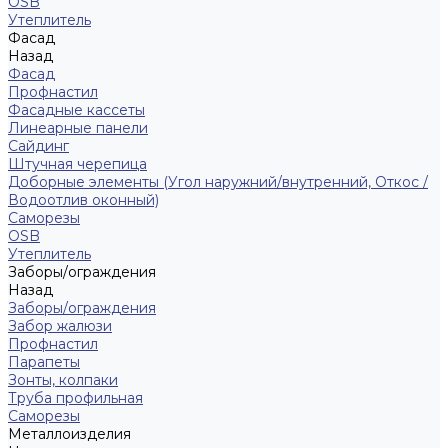
ОSB
Утеплитель
Фасад
Назад
Фасад
Профнастил
Фасадные кассеты
Линеарные панели
Сайдинг
Штучная черепица
Доборные элементы (Угол наружний/внутренний, Откос /
Водоотлив оконный)
Саморезы
OSB
Утеплитель
Заборы/ограждения
Назад
Заборы/ограждения
Забор жалюзи
Профнастил
Парапеты
Зонты, колпаки
Труба профильная
Саморезы
Металлоизделия