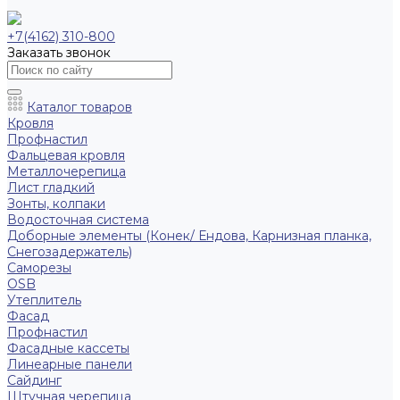
+7(4162) 310-800
Заказать звонок
Каталог товаров
Кровля
Профнастил
Фальцевая кровля
Металлочерепица
Лист гладкий
Зонты, колпаки
Водосточная система
Доборные элементы (Конек/ Ендова, Карнизная планка,
Снегозадержатель)
Саморезы
ОSB
Утеплитель
Фасад
Профнастил
Фасадные кассеты
Линеарные панели
Сайдинг
Штучная черепица