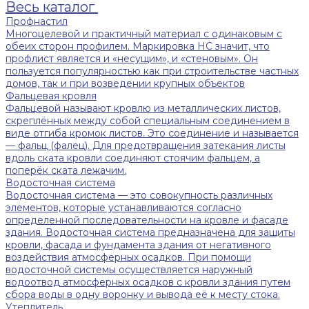
Весь каталог
Профнастил
Многоцелевой и практичный материал с одинаковым с
обеих сторон профилем. Маркировка НС значит, что
профлист является и «несущим», и «стеновым». Он
пользуется популярностью как при строительстве частных
домов, так и при возведении крупных объектов
Фальцевая кровля
Фальцевой называют кровлю из металлических листов,
скреплённых между собой специальным соединением в
виде отгиба кромок листов. Это соединение и называется
— фальц (фалец). Для предотвращения затекания листы
вдоль ската кровли соединяют стоячим фальцем, а
поперёк ската лежачим.
Водосточная система
Водосточная система — это совокупность различных
элементов, которые устанавливаются согласно
определенной последовательности на кровле и фасаде
здания. Водосточная система предназначена для защиты
кровли, фасада и фундамента здания от негативного
воздействия атмосферных осадков. При помощи
водосточной системы осуществляется наружный
водоотвод атмосферных осадков с кровли здания путем
сбора воды в одну воронку и вывода её к месту стока.
Утеплитель