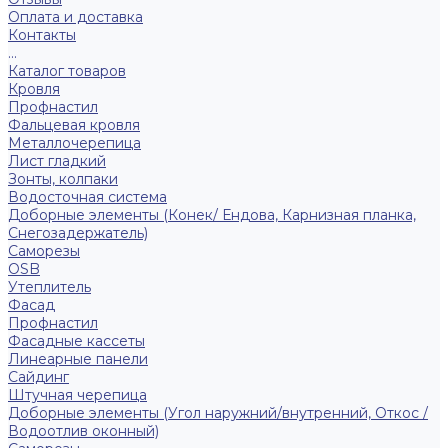
Оплата и доставка
Контакты
...
Каталог товаров
Кровля
Профнастил
Фальцевая кровля
Металлочерепица
Лист гладкий
Зонты, колпаки
Водосточная система
Доборные элементы (Конек/ Ендова, Карнизная планка,
Снегозадержатель)
Саморезы
ОSB
Утеплитель
Фасад
Профнастил
Фасадные кассеты
Линеарные панели
Сайдинг
Штучная черепица
Доборные элементы (Угол наружний/внутренний, Откос /
Водоотлив оконный)