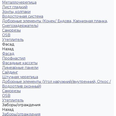
Металлочерепица
Лист гладкий
Зонты, колпаки
Водосточная система
Доборные элементы (Конек/ Ендова, Карнизная планка,
Снегозадержатель)
Саморезы
ОSB
Утеплитель
Фасад
Назад
Фасад
Профнастил
Фасадные кассеты
Линеарные панели
Сайдинг
Штучная черепица
Доборные элементы (Угол наружний/внутренний, Откос /
Водоотлив оконный)
Саморезы
OSB
Утеплитель
Заборы/ограждения
Назад
Заборы/ограждения