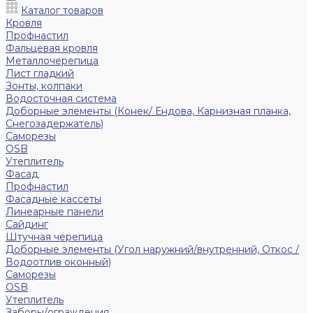
Каталог товаров
Кровля
Профнастил
Фальцевая кровля
Металлочерепица
Лист гладкий
Зонты, колпаки
Водосточная система
Доборные элементы (Конек/ Ендова, Карнизная планка,
Снегозадержатель)
Саморезы
ОSB
Утеплитель
Фасад
Профнастил
Фасадные кассеты
Линеарные панели
Сайдинг
Штучная черепица
Доборные элементы (Угол наружний/внутренний, Откос /
Водоотлив оконный)
Саморезы
OSB
Утеплитель
Заборы/ограждения