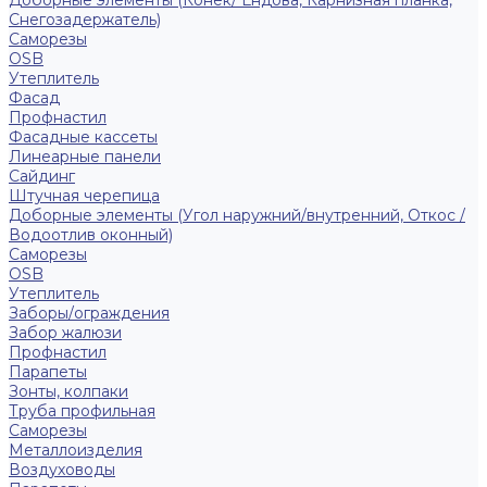
Доборные элементы (Конек/ Ендова, Карнизная планка,
Снегозадержатель)
Саморезы
ОSB
Утеплитель
Фасад
Профнастил
Фасадные кассеты
Линеарные панели
Сайдинг
Штучная черепица
Доборные элементы (Угол наружний/внутренний, Откос /
Водоотлив оконный)
Саморезы
OSB
Утеплитель
Заборы/ограждения
Забор жалюзи
Профнастил
Парапеты
Зонты, колпаки
Труба профильная
Саморезы
Металлоизделия
Воздуховоды