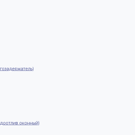
гозадержатель)
одоотлив оконный)