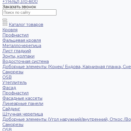
+7(4162) 310-800
Заказать звонок
Каталог товаров
Кровля
Профнастил
Фальцевая кровля
Металлочерепица
Лист гладкий
Зонты, колпаки
Водосточная система
Доборные элементы (Конек/ Ендова, Карнизная планка, Сне
Саморезы
ОSB
Утеплитель
Фасад
Профнастил
Фасадные кассеты
Линеарные панели
Сайдинг
Штучная черепица
Доборные элементы (Угол наружний/внутренний, Откос /В
Саморезы
OSB