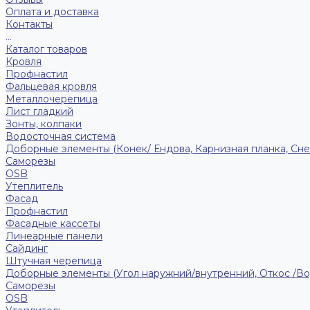
Оплата и доставка
Контакты
...
Каталог товаров
Кровля
Профнастил
Фальцевая кровля
Металлочерепица
Лист гладкий
Зонты, колпаки
Водосточная система
Доборные элементы (Конек/ Ендова, Карнизная планка, Сне
Саморезы
ОSB
Утеплитель
Фасад
Профнастил
Фасадные кассеты
Линеарные панели
Сайдинг
Штучная черепица
Доборные элементы (Угол наружний/внутренний, Откос /В
Саморезы
OSB