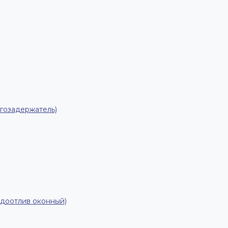
гозадержатель)
одоотлив оконный)