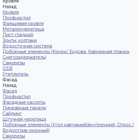
Кровля
Назад
Кровля
Профнастил
Фальцевая кровля
Металлочерепица
Лист гладкий
Зонты, колпаки
Водосточная система
Доборные элементы (Конек/ Ендова, Карнизная планка,
Снегозадержатель)
Саморезы
ОSB
Утеплитель
Фасад
Назад
Фасад
Профнастил
Фасадные кассеты
Линеарные панели
Сайдинг
Штучная черепица
Доборные элементы (Угол наружний/внутренний, Откос /
Водоотлив оконный)
Саморезы