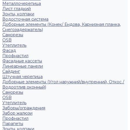
Металлочерепица
Лист гладкий
Зонты, колпаки
Водосточная система
Доборные элементы (Конек/ Ендова, Карнизная планка,
Снегозадержатель)
Саморезы
ОSB
Утеплитель
Фасад
Профнастил
Фасадные кассеты
Линеарные панели
Сайдинг
Штучная черепица
Доборные элементы (Угол наружний/внутренний, Откос /
Водоотлив оконный)
Саморезы
OSB
Утеплитель
Заборы/ограждения
Забор жалюзи
Профнастил
Парапеты
Зонты, колпаки