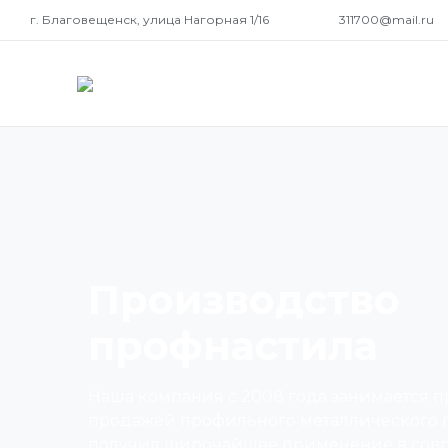
г. Благовещенск, улица Нагорная 1/16
311700@mail.ru
Производство
профнастила
Наша компания с 2008 года занимается 
продажей профильного металлического ли
получил широчайшее применение в сов