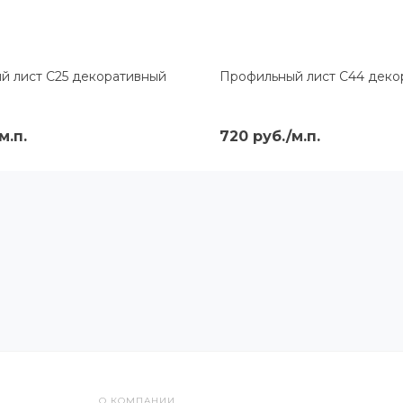
й лист С25 декоративный
Профильный лист С44 деко
м.п.
720 руб./м.п.
О КОМПАНИИ