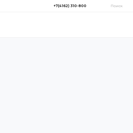
+7(4162) 310-800
Поиск
+7(4162) 310-800
г. Благовещенск, улица
Нагорная 1/16
Пн-Пт: 9:00-18:00 Cб: 9:00-
14:00 Вс: Выходной
311700@mail.ru