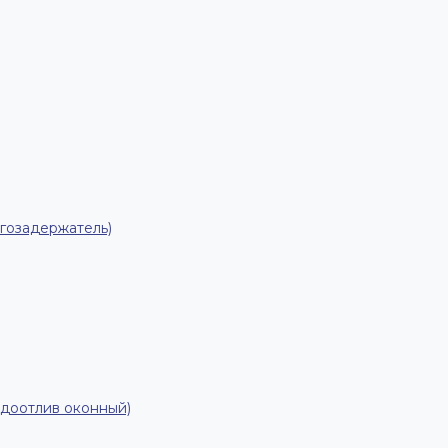
гозадержатель)
одоотлив оконный)