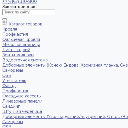
+7(4162) 310-800
Заказать звонок
Каталог товаров
Кровля
Профнастил
Фальцевая кровля
Металлочерепица
Лист гладкий
Зонты, колпаки
Водосточная система
Доборные элементы (Конек/ Ендова, Карнизная планка, Сне
Саморезы
ОSB
Утеплитель
Фасад
Профнастил
Фасадные кассеты
Линеарные панели
Сайдинг
Штучная черепица
Доборные элементы (Угол наружний/внутренний, Откос /В
Саморезы
OSB