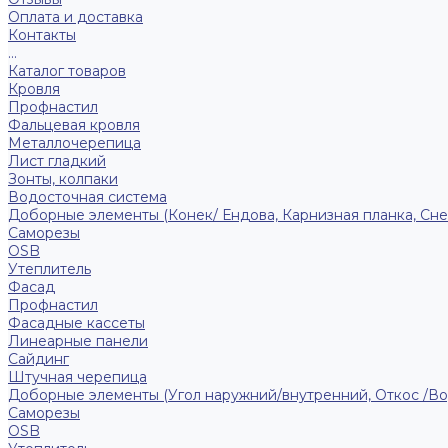
Оплата и доставка
Контакты
...
Каталог товаров
Кровля
Профнастил
Фальцевая кровля
Металлочерепица
Лист гладкий
Зонты, колпаки
Водосточная система
Доборные элементы (Конек/ Ендова, Карнизная планка, Сне
Саморезы
ОSB
Утеплитель
Фасад
Профнастил
Фасадные кассеты
Линеарные панели
Сайдинг
Штучная черепица
Доборные элементы (Угол наружний/внутренний, Откос /В
Саморезы
OSB