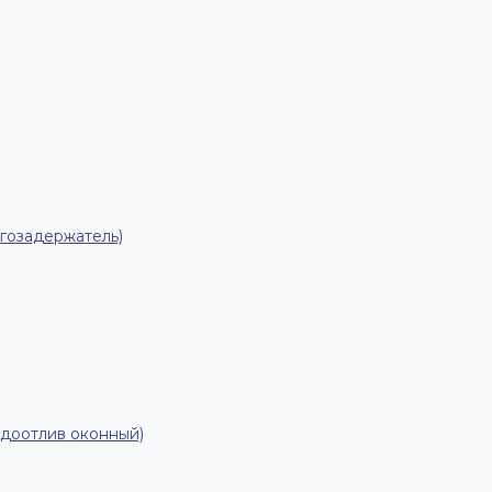
гозадержатель)
одоотлив оконный)